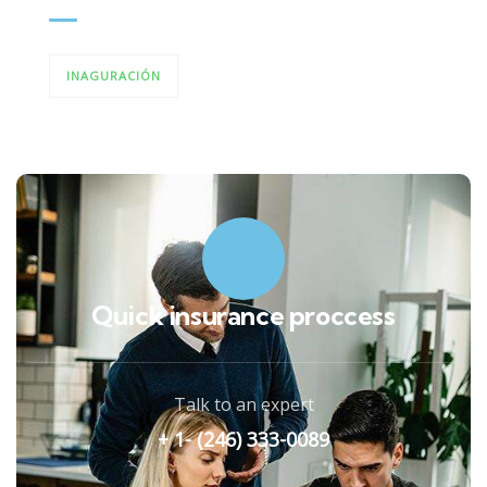
INAGURACIÓN
Quick insurance proccess
Talk to an expert
+ 1- (246) 333-0089