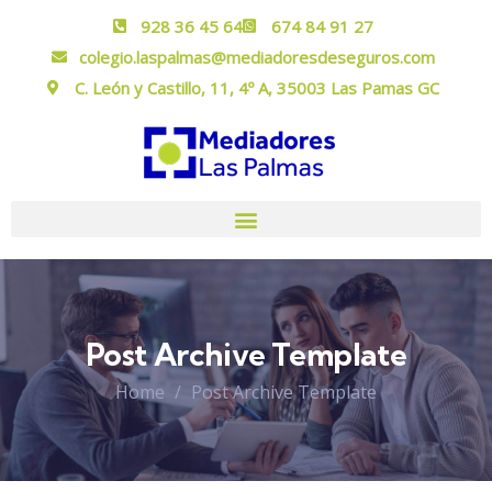
928 36 45 64
674 84 91 27
colegio.laspalmas@mediadoresdeseguros.com
C. León y Castillo, 11, 4º A, 35003 Las Pamas GC
Post Archive Template
Home
Post Archive Template