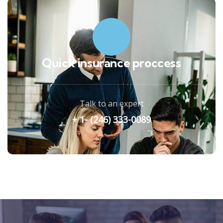
Quick insurance proccess
Talk to an expert
+ 1- (246) 333-0089