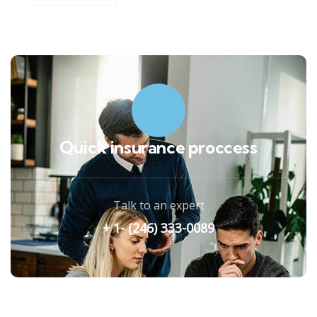
Quick insurance proccess
Talk to an expert
+ 1- (246) 333-0089