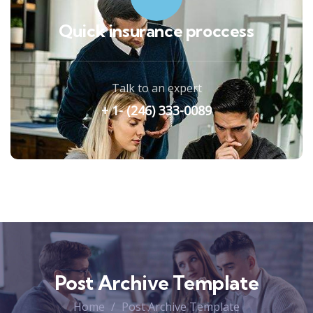
Quick insurance proccess
Talk to an expert
+ 1- (246) 333-0089
Post Archive Template
Home
Post Archive Template