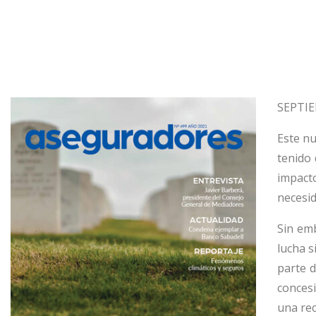
SEPTI
Este n
tenido 
impact
necesid
Sin em
lucha s
parte 
conces
una rec