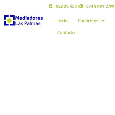
928 36 45 64
674 84 91 27
Inicio
Conócenos
Contacto
Revista Asegurad
2023