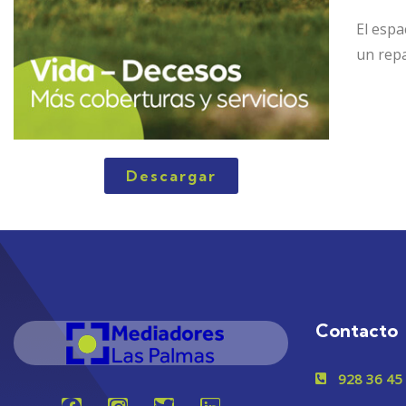
El espa
un repa
Descargar
Contacto
928 36 45