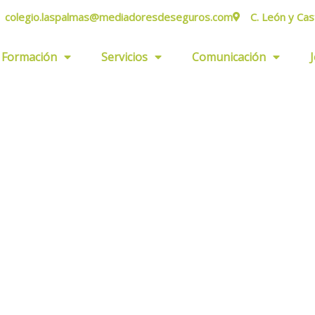
colegio.laspalmas@mediadoresdeseguros.com
C. León y Cas
Formación
Servicios
Comunicación
ores