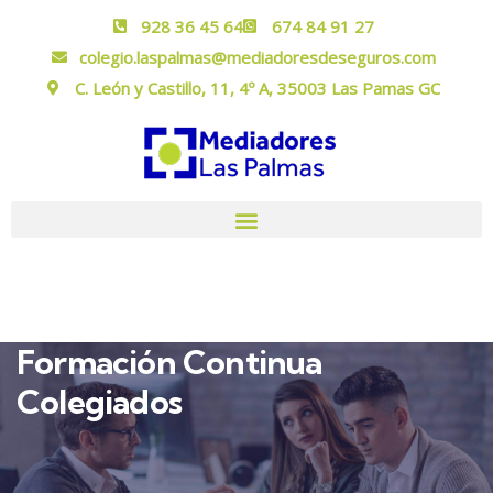
928 36 45 64
674 84 91 27
colegio.laspalmas@mediadoresdeseguros.com
C. León y Castillo, 11, 4º A, 35003 Las Pamas GC
Formación Continua
Colegiados