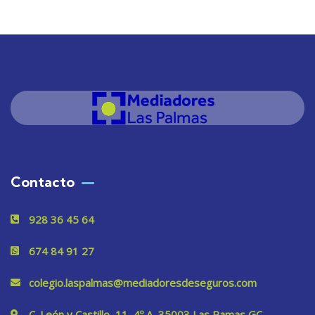
Contacto
928 36 45 64
674 84 91 27
colegio.laspalmas@mediadoresdeseguros.com
C. León y Castillo, 11, 4º A, 35003 Las Pamas GC