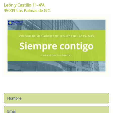
León y Castillo 11-4ºA,
35003 Las Palmas de G.C.