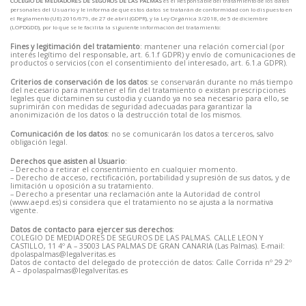
COLEGIO DE MEDIADORES DE SEGUROS DE LAS PALMAS
es el Responsable del tratamiento de los datos
personales del Usuario y le informa de que estos datos se tratarán de conformidad con lo dispuesto en
el Reglamento (UE) 2016/679, de 27 de abril (GDPR), y la Ley Orgánica 3/2018, de 5 de diciembre
(LOPDGDD), por lo que se le facilita la siguiente información del tratamiento:
Fines y legitimación del tratamiento
: mantener una relación comercial (por
interés legítimo del responsable, art. 6.1.f GDPR) y envío de comunicaciones de
productos o servicios (con el consentimiento del interesado, art. 6.1.a GDPR).
Criterios de conservación de los datos
: se conservarán durante no más tiempo
del necesario para mantener el fin del tratamiento o existan prescripciones
legales que dictaminen su custodia y cuando ya no sea necesario para ello, se
suprimirán con medidas de seguridad adecuadas para garantizar la
anonimización de los datos o la destrucción total de los mismos.
Comunicación de los datos
: no se comunicarán los datos a terceros, salvo
obligación legal.
Derechos que asisten al Usuario
:
– Derecho a retirar el consentimiento en cualquier momento.
– Derecho de acceso, rectificación, portabilidad y supresión de sus datos, y de
limitación u oposición a su tratamiento.
– Derecho a presentar una reclamación ante la Autoridad de control
(www.aepd.es) si considera que el tratamiento no se ajusta a la normativa
vigente.
Datos de contacto para ejercer sus derechos
:
COLEGIO DE MEDIADORES DE SEGUROS DE LAS PALMAS. CALLE LEON Y
CASTILLO, 11 4º A – 35003 LAS PALMAS DE GRAN CANARIA (Las Palmas). E-mail:
dpolaspalmas@legalveritas.es
Datos de contacto del delegado de protección de datos: Calle Corrida nº 29 2º
A – dpolaspalmas@legalveritas.es