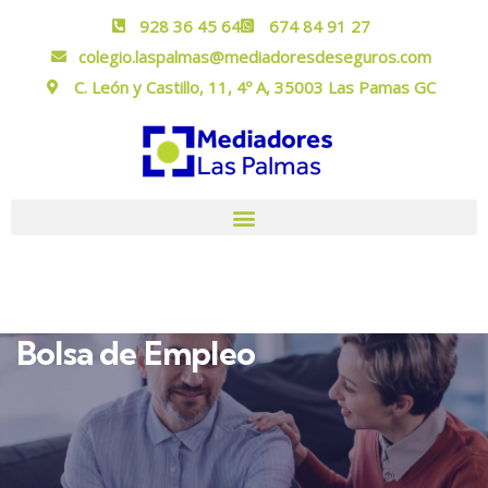
928 36 45 64
674 84 91 27
colegio.laspalmas@mediadoresdeseguros.com
C. León y Castillo, 11, 4º A, 35003 Las Pamas GC
Bolsa de Empleo