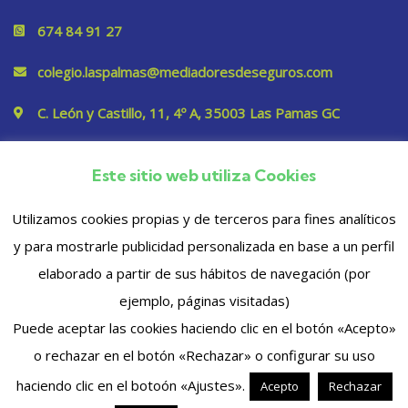
674 84 91 27
colegio.laspalmas@mediadoresdeseguros.com
C. León y Castillo, 11, 4º A, 35003 Las Pamas GC
Este sitio web utiliza Cookies
Privacidad
Utilizamos cookies propias y de terceros para fines analíticos
y para mostrarle publicidad personalizada en base a un perfil
elaborado a partir de sus hábitos de navegación (por
ejemplo, páginas visitadas)
Puede aceptar las cookies haciendo clic en el botón «Acepto»
o rechazar en el botón «Rechazar» o configurar su uso
© 2023 Copyrights. Todos los derechos reservados
haciendo clic en el botoón «Ajustes».
Acepto
Rechazar