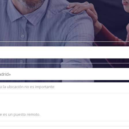
si la ubicación no es importante
te es un puesto remoto.