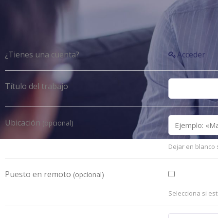
¿Tienes una cuenta?
Acceder
Título del trabajo
Ubicación
(opcional)
Dejar en blanco 
Puesto en remoto
(opcional)
Selecciona si es