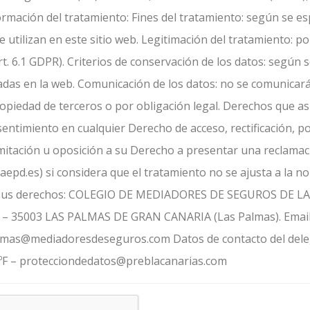
ormación del tratamiento: Fines del tratamiento: según se es
e utilizan en este sitio web. Legitimación del tratamiento: p
rt. 6.1 GDPR). Criterios de conservación de los datos: según s
zadas en la web. Comunicación de los datos: no se comunicará
piedad de terceros o por obligación legal. Derechos que asisten al
er Derecho de acceso, rectificación, portabilidad y supresión de sus
n a su Derecho a presentar una reclamación ante la Autoridad de
d.es) si considera que el tratamiento no se ajusta a la normativa Datos d
ADORES DE SEGUROS DE LAS PALMAS. C/ LEÓN Y
 – 35003 LAS PALMAS DE GRAN CANARIA (Las Palmas). Email
almas@mediadoresdeseguros.com Datos de contacto del deleg
ºF – protecciondedatos@preblacanarias.com