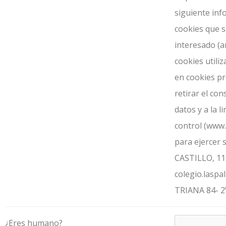
siguiente inf
cookies que s
interesado (a
cookies utili
en cookies pro
retirar el consentimiento en cualqui
datos y a la limitación u oposició
control (www.aep
para ejercer sus derechos: COLEGIO DE MEDI
CASTILLO, 11
colegio.lasp
TRIANA 84- 2
¿Eres humano?