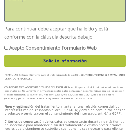
Para continuar debe aceptar que ha leído y está
conforme con la cláusula descrita debajo
Acepto Consentimiento Formulario Web
Solicito Información
FORMULARIO: Consentimiento para el tratamiento de datos:
CONSENTIMIENTO PARA EL TRATAMIENTO
DE DATOS PERSONALES
COLEGIO DE MEDIADORES DE SEGUROS DE LAS PALMAS
es el Responsable del tratamiento de los datos
personales del Usuario y le informa de que estos datos se tratarán de conformidad con lo dispuesto en
el Reglamento (UE) 2016/679, de 27 de abril (GDPR), y la Ley Orgánica 3/2018, de 5 de diciembre
(LOPDGDD), por lo que se le facilita la siguiente información del tratamiento:
Fines y legitimación del tratamiento
: mantener una relación comercial (por
interés legítimo del responsable, art. 6.1.f GDPR) y envío de comunicaciones de
productos o servicios (con el consentimiento del interesado, art. 6.1.a GDPR).
Criterios de conservación de los datos
: se conservarán durante no más tiempo
del necesario para mantener el fin del tratamiento o existan prescripciones
legales que dictaminen su custodia y cuando ya no sea necesario para ello, se