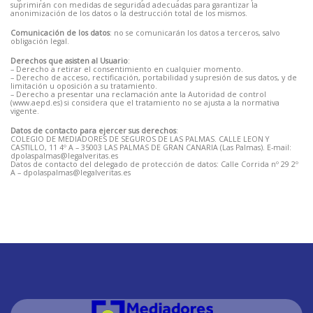
suprimirán con medidas de seguridad adecuadas para garantizar la
anonimización de los datos o la destrucción total de los mismos.
Comunicación de los datos
: no se comunicarán los datos a terceros, salvo
obligación legal.
Derechos que asisten al Usuario
:
– Derecho a retirar el consentimiento en cualquier momento.
– Derecho de acceso, rectificación, portabilidad y supresión de sus datos, y de
limitación u oposición a su tratamiento.
– Derecho a presentar una reclamación ante la Autoridad de control
(www.aepd.es) si considera que el tratamiento no se ajusta a la normativa
vigente.
Datos de contacto para ejercer sus derechos
:
COLEGIO DE MEDIADORES DE SEGUROS DE LAS PALMAS. CALLE LEON Y
CASTILLO, 11 4º A – 35003 LAS PALMAS DE GRAN CANARIA (Las Palmas). E-mail:
dpolaspalmas@legalveritas.es
Datos de contacto del delegado de protección de datos: Calle Corrida nº 29 2º
A – dpolaspalmas@legalveritas.es