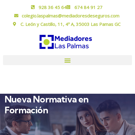
928 36 45 64
674 84 91 27
colegio.laspalmas@mediadoresdeseguros.com
C. León y Castillo, 11, 4º A, 35003 Las Pamas GC
Nueva Normativa en
Formación