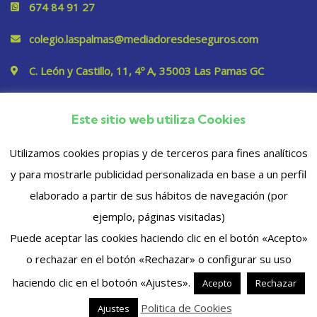
674 84 91 27
colegio.laspalmas@mediadoresdeseguros.com
C. León y Castillo, 11, 4º A, 35003 Las Pamas GC
Este sitio web utiliza Cookies
Privacidad
Utilizamos cookies propias y de terceros para fines analíticos
y para mostrarle publicidad personalizada en base a un perfil
elaborado a partir de sus hábitos de navegación (por
ejemplo, páginas visitadas)
Puede aceptar las cookies haciendo clic en el botón «Acepto»
o rechazar en el botón «Rechazar» o configurar su uso
© 2023 Copyrights. Todos los derechos reservados
haciendo clic en el botoón «Ajustes».
Acepto
Rechazar
Politica de Cookies
Ajustes