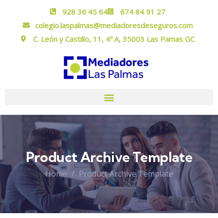
928 36 45 64
674 84 91 27
colegio.laspalmas@mediadoresdeseguros.com
C. León y Castillo, 11, 4º A, 35003 Las Pamas GC
Product Archive Template
Home
Product Archive Template