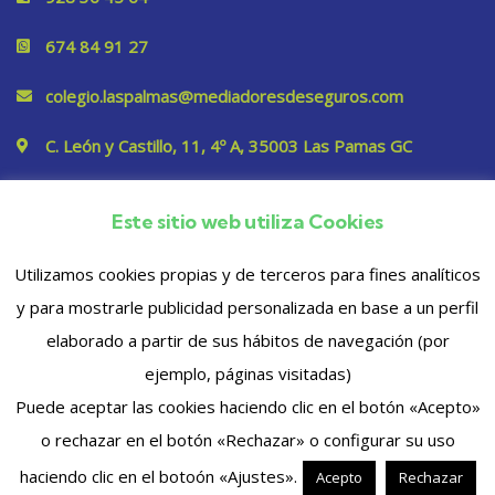
674 84 91 27
colegio.laspalmas@mediadoresdeseguros.com
C. León y Castillo, 11, 4º A, 35003 Las Pamas GC
Este sitio web utiliza Cookies
Privacidad
Utilizamos cookies propias y de terceros para fines analíticos
y para mostrarle publicidad personalizada en base a un perfil
elaborado a partir de sus hábitos de navegación (por
ejemplo, páginas visitadas)
Puede aceptar las cookies haciendo clic en el botón «Acepto»
o rechazar en el botón «Rechazar» o configurar su uso
© 2023 Copyrights. Todos los derechos reservados
haciendo clic en el botoón «Ajustes».
Acepto
Rechazar