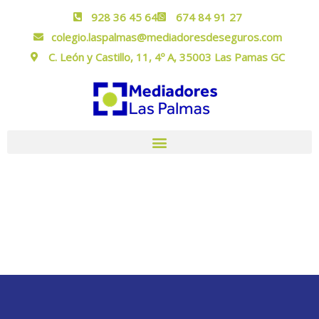
928 36 45 64
674 84 91 27
colegio.laspalmas@mediadoresdeseguros.com
C. León y Castillo, 11, 4º A, 35003 Las Pamas GC