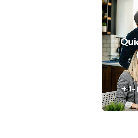
Qui
T
+ 1-