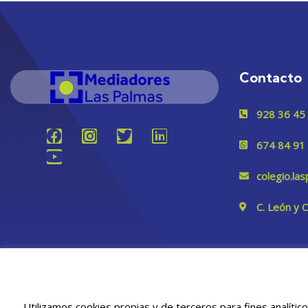
Contacto
928 36 45
674 84 91
colegio.l
C. León y 
Utilizamos cookies propias y de terceros para fines analític