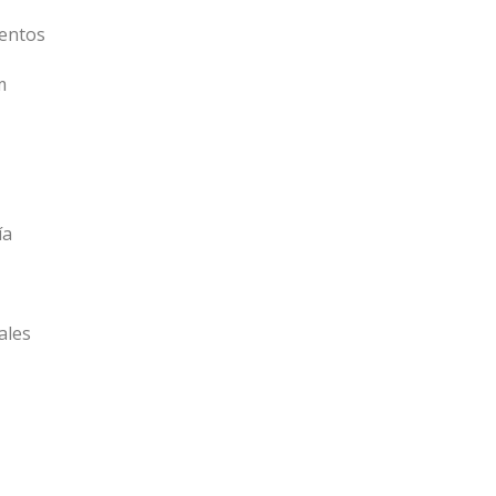
entos
m
ía
ales