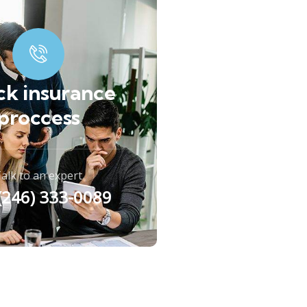
ck insurance
proccess
alk to an expert
 (246) 333-0089