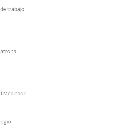
de trabajo
Patrona
el Mediador
legio