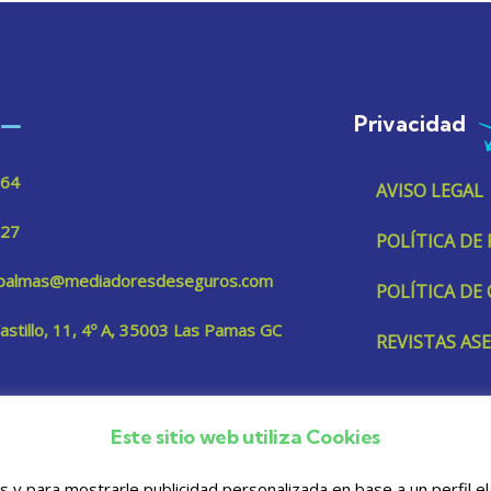
Privacidad
 64
AVISO LEGAL
 27
POLÍTICA DE
aspalmas@mediadoresdeseguros.com
POLÍTICA DE
Castillo, 11, 4º A, 35003 Las Pamas GC
REVISTAS A
Este sitio web utiliza Cookies
os y para mostrarle publicidad personalizada en base a un perfil 