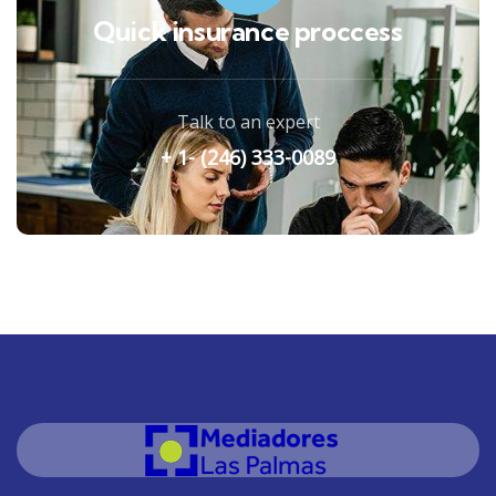
Quick insurance proccess
Talk to an expert
+ 1- (246) 333-0089