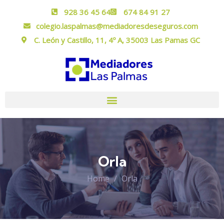
928 36 45 64
674 84 91 27
colegio.laspalmas@mediadoresdeseguros.com
C. León y Castillo, 11, 4º A, 35003 Las Pamas GC
Orla
Home
Orla