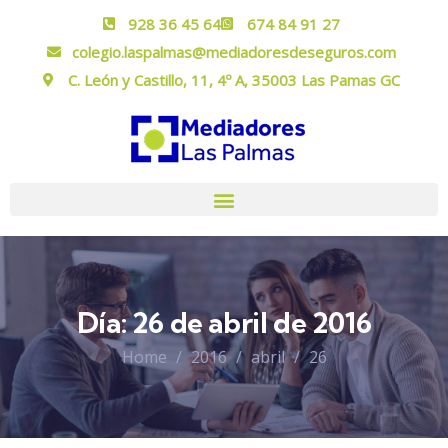
928 36 45 64
674 84 91 27
colegio.laspalmas@mediadoresdeseguros.com
C. León y Castillo, 11, 4º A, 35003 Las Pamas GC
Día:
26 de abril de 2016
Home
2016
abril
26