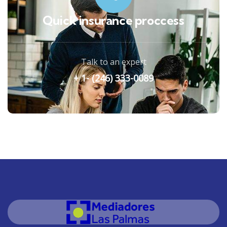
Quick insurance proccess
Talk to an expert
+ 1- (246) 333-0089