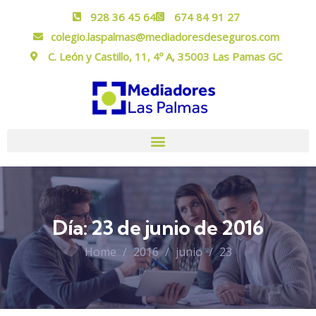
928 36 45 64
674 84 91 27
colegio.laspalmas@mediadoresdeseguros.com
C. León y Castillo, 11, 4º A, 35003 Las Pamas GC
Día:
23 de junio de 2016
Home
2016
junio
23