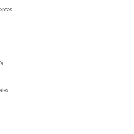
entos
m
ía
ales