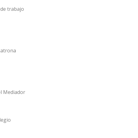
de trabajo
Patrona
el Mediador
legio