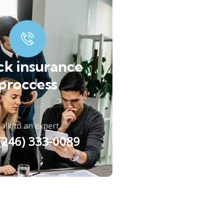
ck insurance
proccess
alk to an expert
 (246) 333-0089