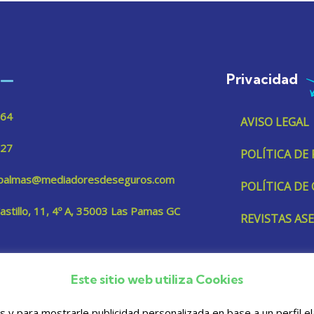
Privacidad
 64
AVISO LEGAL
 27
POLÍTICA DE
aspalmas@mediadoresdeseguros.com
POLÍTICA DE
Castillo, 11, 4º A, 35003 Las Pamas GC
REVISTAS A
Este sitio web utiliza Cookies
os y para mostrarle publicidad personalizada en base a un perfil 