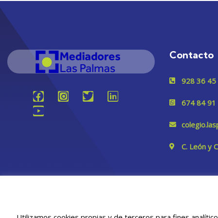
Contacto
928 36 45
674 84 91
colegio.l
C. León y 
Utilizamos cookies propias y de terceros para fines analític