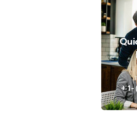
Qui
T
+ 1-