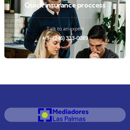
Quick insurance proccess
Talk to an expert
+ 1- (246) 333-0089