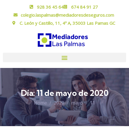
928 36 45 64
674 84 91 27
colegio.laspalmas@mediadoresdeseguros.com
C. León y Castillo, 11, 4º A, 35003 Las Pamas GC
Día:
11 de mayo de 2020
Home
2020
mayo
11