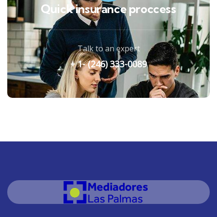
Quick insurance proccess
Talk to an expert
+ 1- (246) 333-0089