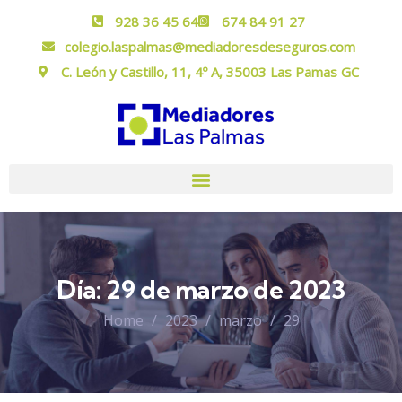
928 36 45 64
674 84 91 27
colegio.laspalmas@mediadoresdeseguros.com
C. León y Castillo, 11, 4º A, 35003 Las Pamas GC
Día:
29 de marzo de 2023
Home
2023
marzo
29