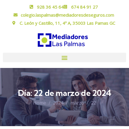
928 36 45 64
674 84 91 27
colegio.laspalmas@mediadoresdeseguros.com
C. León y Castillo, 11, 4º A, 35003 Las Pamas GC
Día:
22 de marzo de 2024
Home
2024
marzo
22