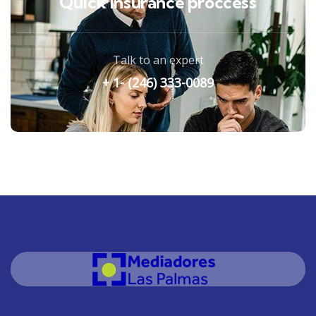
Quick insurance proccess
Talk to an expert
+ 1- (246) 333-0089