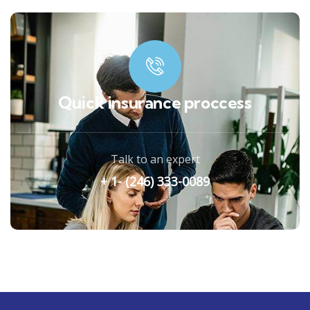
Quick insurance proccess
Talk to an expert
+ 1- (246) 333-0089