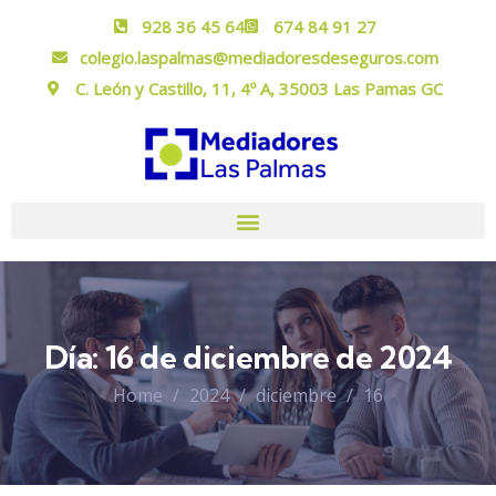
928 36 45 64
674 84 91 27
colegio.laspalmas@mediadoresdeseguros.com
C. León y Castillo, 11, 4º A, 35003 Las Pamas GC
Día:
16 de diciembre de 2024
Home
2024
diciembre
16