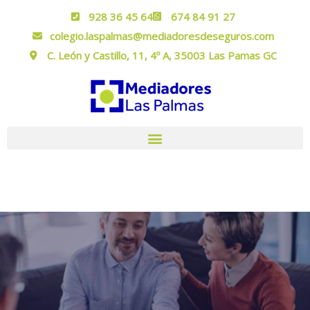
928 36 45 64
674 84 91 27
colegio.laspalmas@mediadoresdeseguros.com
C. León y Castillo, 11, 4º A, 35003 Las Pamas GC