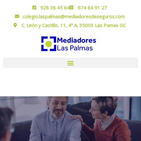
928 36 45 64
674 84 91 27
colegio.laspalmas@mediadoresdeseguros.com
C. León y Castillo, 11, 4º A, 35003 Las Pamas GC