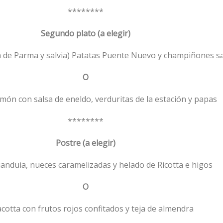
********
Segundo plato (a elegir)
ón de Parma y salvia) Patatas Puente Nuevo y champiñones s
O
món con salsa de eneldo, verduritas de la estación y papas
********
Postre (a elegir)
ianduia, nueces caramelizadas y helado de Ricotta e higos
O
cotta con frutos rojos confitados y teja de almendra