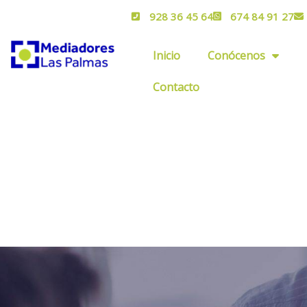
928 36 45 64
674 84 91 27
Inicio
Conócenos
Contacto