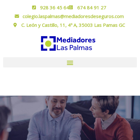
928 36 45 64
674 84 91 27
colegio.laspalmas@mediadoresdeseguros.com
C. León y Castillo, 11, 4º A, 35003 Las Pamas GC