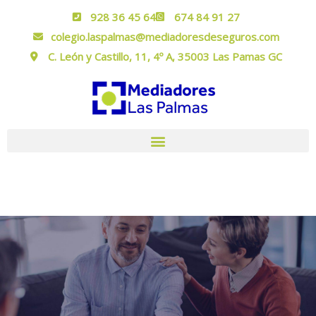
928 36 45 64
674 84 91 27
colegio.laspalmas@mediadoresdeseguros.com
C. León y Castillo, 11, 4º A, 35003 Las Pamas GC