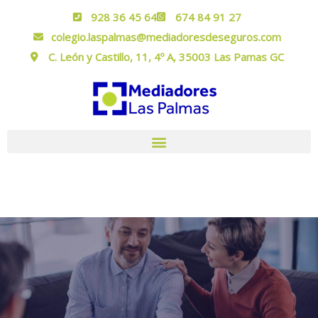
928 36 45 64
674 84 91 27
colegio.laspalmas@mediadoresdeseguros.com
C. León y Castillo, 11, 4º A, 35003 Las Pamas GC