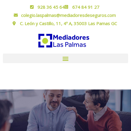
928 36 45 64
674 84 91 27
colegio.laspalmas@mediadoresdeseguros.com
C. León y Castillo, 11, 4º A, 35003 Las Pamas GC