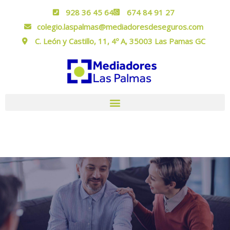
928 36 45 64
674 84 91 27
colegio.laspalmas@mediadoresdeseguros.com
C. León y Castillo, 11, 4º A, 35003 Las Pamas GC