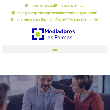
928 36 45 64
674 84 91 27
colegio.laspalmas@mediadoresdeseguros.com
C. León y Castillo, 11, 4º A, 35003 Las Pamas GC