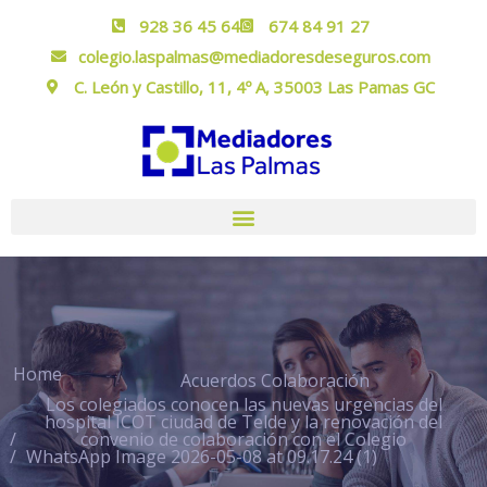
928 36 45 64
674 84 91 27
colegio.laspalmas@mediadoresdeseguros.com
C. León y Castillo, 11, 4º A, 35003 Las Pamas GC
Home
Acuerdos Colaboración
Los colegiados conocen las nuevas urgencias del
hospital ICOT ciudad de Telde y la renovación del
convenio de colaboración con el Colegio
WhatsApp Image 2026-05-08 at 09.17.24 (1)