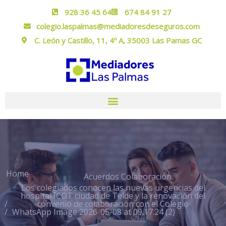
928 36 45 64
674 84 91 27
colegio.laspalmas@mediadoresdeseguros.com
C. León y Castillo, 11, 4º A, 35003 Las Pamas GC
Home
Acuerdos Colaboración
Los colegiados conocen las nuevas urgencias del
hospital ICOT ciudad de Telde y la renovación del
convenio de colaboración con el Colegio
WhatsApp Image 2026-05-08 at 09.17.24 (2)