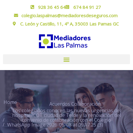
928 36 45 64
674 84 91 27
colegio.laspalmas@mediadoresdeseguros.com
C. León y Castillo, 11, 4º A, 35003 Las Pamas GC
Home
Acuerdos Colaboración
Los colegiados conocen las nuevas urgencias del
hospital ICOT ciudad de Telde y la renovación del
convenio de colaboración con el Colegio
WhatsApp Image 2026-05-08 at 09.17.25 (3)