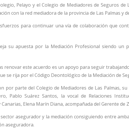
Colegio, Pelayo y el Colegio de Mediadores de Seguros de 
ción con la red mediadora de la provincia de Las Palmas y des
esfuerzos para continuar una vía de colaboración que contr
ja su apuesta por la Mediación Profesional siendo un pi
 renovar este acuerdo es un apoyo para seguir trabajando en
que se rija por el Código Deontológico de la Mediación de Se
eron por parte del Colegio de Mediadores de Las Palmas, su
ro, Pablo Suárez Santos, la vocal de Relaciones Instit
 y Canarias, Elena Marín Diana, acompañada del Gerente de 
l sector asegurador y la mediación consiguiendo entre amb
ión aseguradora.