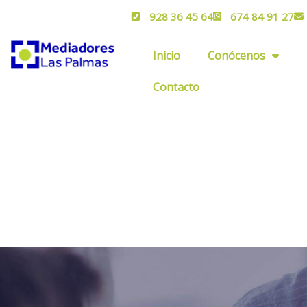
928 36 45 64
674 84 91 27
Inicio
Conócenos
Contacto