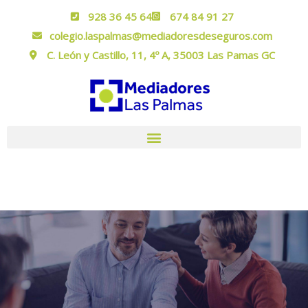
928 36 45 64
674 84 91 27
colegio.laspalmas@mediadoresdeseguros.com
C. León y Castillo, 11, 4º A, 35003 Las Pamas GC