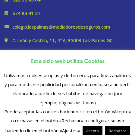
674 84 91 27
colegio.laspalmas@mediadoresdeseguros.com
C. León y Castillo, 11, 4º A, 35003 Las Pamas GC
Este sitio web utiliza Cookies
Privacidad
Utilizamos cookies propias y de terceros para fines analíticos
y para mostrarle publicidad personalizada en base a un perfil
elaborado a partir de sus hábitos de navegación (por
ejemplo, páginas visitadas)
Puede aceptar las cookies haciendo clic en el botón «Acepto»
o rechazar en el botón «Rechazar» o configurar su uso
© 2023 Copyrights. Todos los derechos reservados
haciendo clic en el botoón «Ajustes».
Acepto
Rechazar