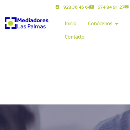
928 36 45 64
674 84 91 27
Inicio
Conócenos
Contacto