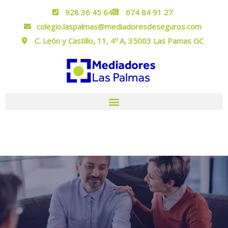
928 36 45 64
674 84 91 27
colegio.laspalmas@mediadoresdeseguros.com
C. León y Castillo, 11, 4º A, 35003 Las Pamas GC