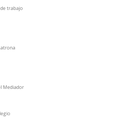
de trabajo
Patrona
el Mediador
legio