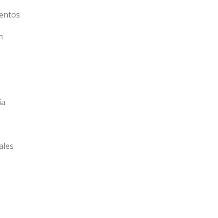
entos
m
ía
ales