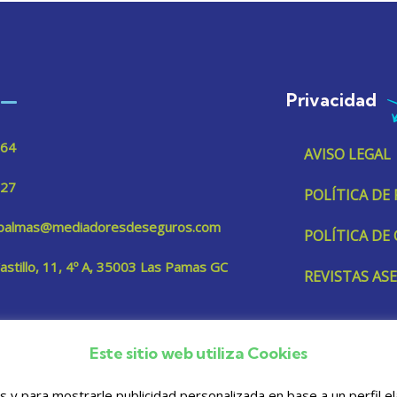
Privacidad
 64
AVISO LEGAL
 27
POLÍTICA DE
aspalmas@mediadoresdeseguros.com
POLÍTICA DE
Castillo, 11, 4º A, 35003 Las Pamas GC
REVISTAS A
Este sitio web utiliza Cookies
os y para mostrarle publicidad personalizada en base a un perfil 