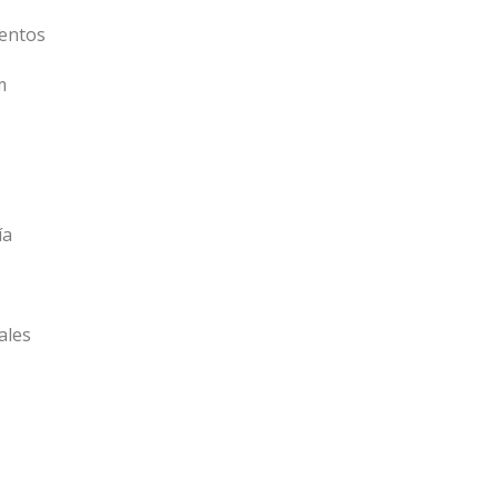
entos
m
ía
ales