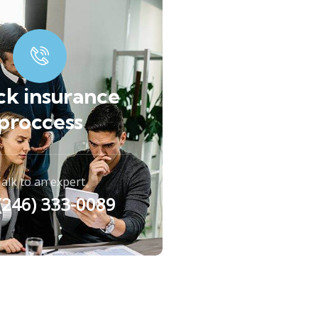
ck insurance
proccess
alk to an expert
 (246) 333-0089