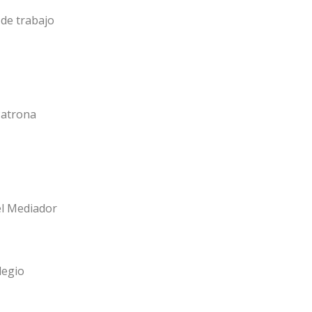
de trabajo
Patrona
el Mediador
legio