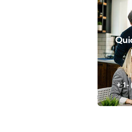
Qui
T
+ 1-