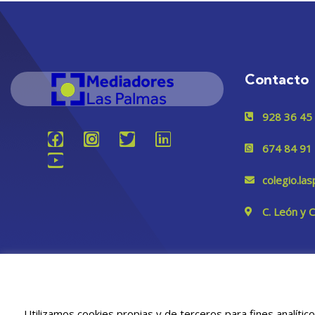
Contacto
928 36 45
674 84 91
colegio.l
C. León y 
Utilizamos cookies propias y de terceros para fines analític