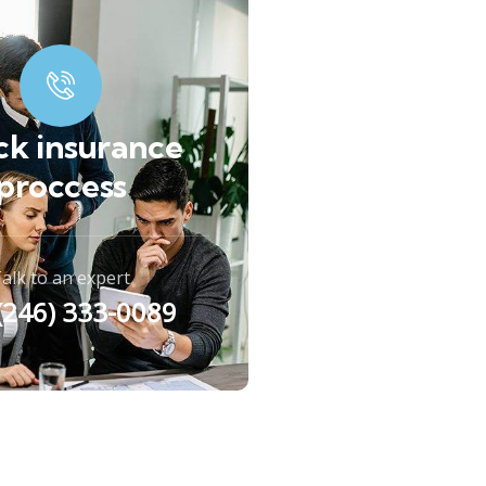
ck insurance
proccess
alk to an expert
 (246) 333-0089