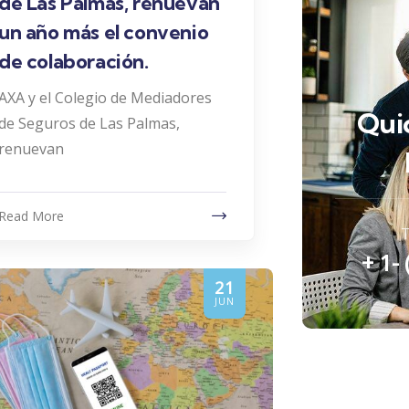
de Las Palmas, renuevan
un año más el convenio
de colaboración.
AXA y el Colegio de Mediadores
Qui
de Seguros de Las Palmas,
renuevan
Read More
T
+ 1-
21
JUN