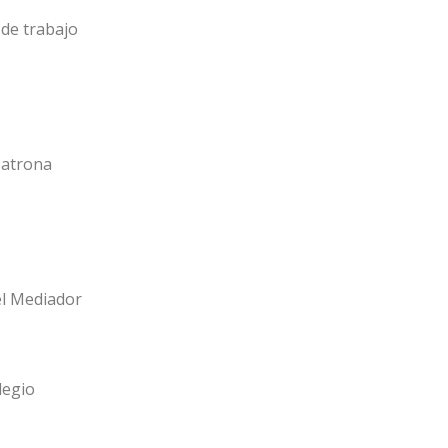
de trabajo
Patrona
el Mediador
legio