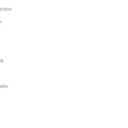
entos
m
ía
ales