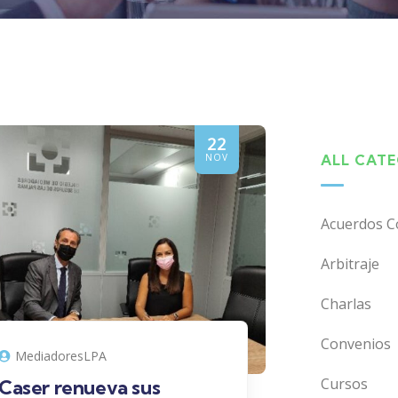
22
NOV
ALL CAT
Acuerdos C
Arbitraje
Charlas
Convenios
MediadoresLPA
Cursos
Caser renueva sus