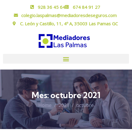
928 36 45 64
674 84 91 27
colegio.laspalmas@mediadoresdeseguros.com
C. León y Castillo, 11, 4º A, 35003 Las Pamas GC
Mes:
octubre 2021
Home
2021
octubre