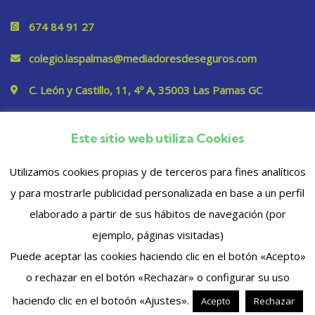
674 84 91 27
colegio.laspalmas@mediadoresdeseguros.com
C. León y Castillo, 11, 4º A, 35003 Las Pamas GC
Este sitio web utiliza Cookies
Privacidad
Utilizamos cookies propias y de terceros para fines analíticos
y para mostrarle publicidad personalizada en base a un perfil
elaborado a partir de sus hábitos de navegación (por
ejemplo, páginas visitadas)
Puede aceptar las cookies haciendo clic en el botón «Acepto»
o rechazar en el botón «Rechazar» o configurar su uso
© 2023 Copyrights. Todos los derechos reservados
haciendo clic en el botoón «Ajustes».
Acepto
Rechazar