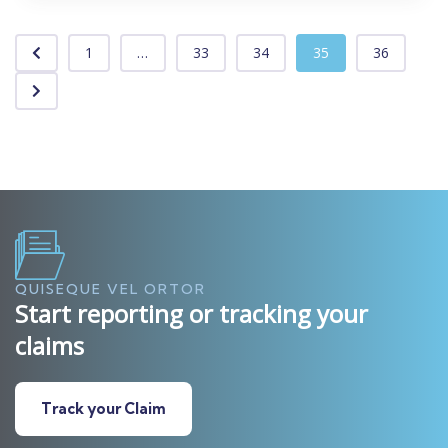
1
...
33
34
35
36
QUISEQUE VEL ORTOR
Start reporting or tracking your
claims
Track your Claim