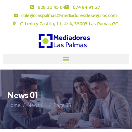
928 36 45 64
674 84 91 27
colegio.laspalmas@mediadoresdeseguros.com
C. León y Castillo, 11, 4º A, 35003 Las Pamas GC
News 01
Home
News 01
Page 35