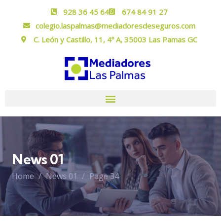
928 36 45 64
674 84 91 27
colegio.laspalmas@mediadoresdeseguros.com
C. León y Castillo, 11, 4º A, 35003 Las Pamas GC
News 01
Home
News 01
Page 34