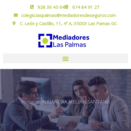
928 36 45 64
674 84 91 27
colegio.laspalmas@mediadoresdeseguros.com
C. León y Castillo, 11, 4º A, 35003 Las Pamas GC
Home
ALEJANDRA MELIAN SANTANA