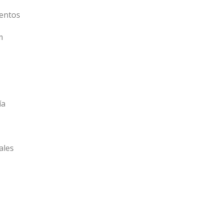
entos
m
ía
ales