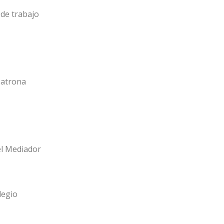
de trabajo
Patrona
el Mediador
legio