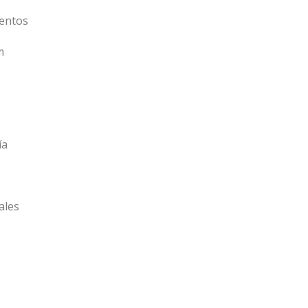
entos
m
ía
ales