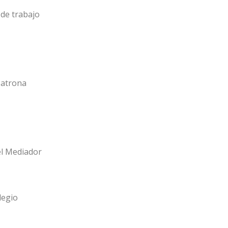
de trabajo
Patrona
el Mediador
legio