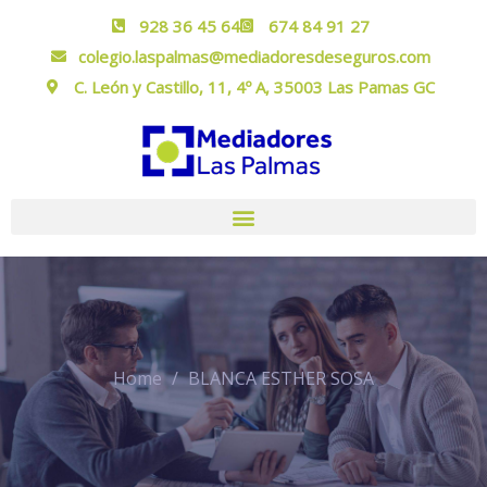
928 36 45 64
674 84 91 27
colegio.laspalmas@mediadoresdeseguros.com
C. León y Castillo, 11, 4º A, 35003 Las Pamas GC
Home
BLANCA ESTHER SOSA