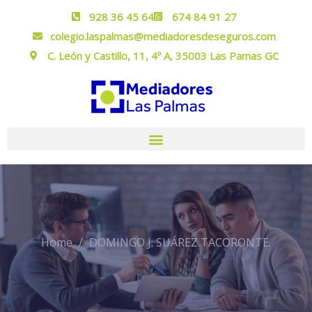
928 36 45 64
674 84 91 27
colegio.laspalmas@mediadoresdeseguros.com
C. León y Castillo, 11, 4º A, 35003 Las Pamas GC
Home
DOMINGO J. SUÁREZ TACORONTE.