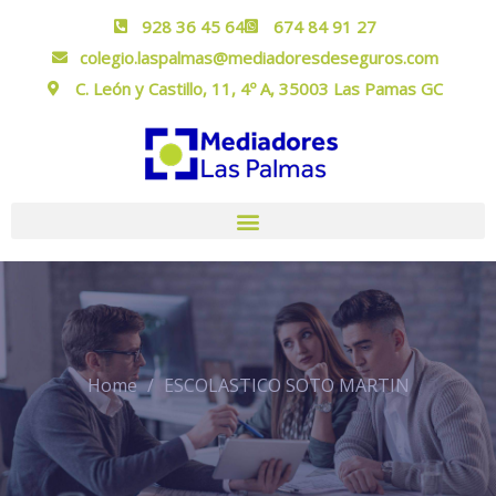
928 36 45 64
674 84 91 27
colegio.laspalmas@mediadoresdeseguros.com
C. León y Castillo, 11, 4º A, 35003 Las Pamas GC
Home
ESCOLASTICO SOTO MARTIN