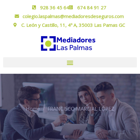
928 36 45 64
674 84 91 27
colegio.laspalmas@mediadoresdeseguros.com
C. León y Castillo, 11, 4º A, 35003 Las Pamas GC
Home
FRANCISCO MARCIAL LÓPEZ