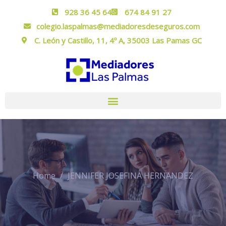
928 36 45 64
674 84 91 27
colegio.laspalmas@mediadoresdeseguros.com
C. León y Castillo, 11, 4º A, 35003 Las Pamas GC
Home
JENNIFER JOSEFINA HERNANDEZ