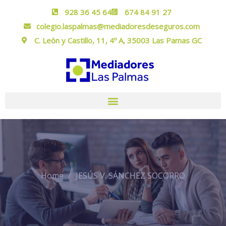
928 36 45 64
674 84 91 27
colegio.laspalmas@mediadoresdeseguros.com
C. León y Castillo, 11, 4º A, 35003 Las Pamas GC
Home
JESÚS V. SÁNCHEZ SOCORRO