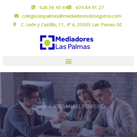
928 36 45 64
674 84 91 27
colegio.laspalmas@mediadoresdeseguros.com
C. León y Castillo, 11, 4º A, 35003 Las Pamas GC
Home
JOSE ANGEL FERREIRO